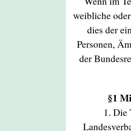
Wenn im Tex
weibliche oder
dies der ei
Personen, Ämt
der Bundesre
§1 Mi
1. Die
Landesverba