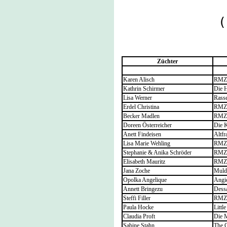
(
Züchter
Karen Alisch
RMZ 
Kathrin Schirmer
Die H
Lisa Werner
Rass
Erdel Christina
RMZ 
Becker Madlen
RMZ 
Doreen Österreicher
Die 
Anett Findeisen
Altf
Lisa Marie Wehling
RMZ 
Stephanie & Anika Schröder
RMZ 
Elisabeth Mauritz
RMZ 
Jana Zoche
Mulde
Opolka Angelique
Angi
Annett Bringezu
Dess
Steffi Filler
RMZ 
Paula Hocke
Littl
Claudia Proft
Die 
Sabine Stahn
The 