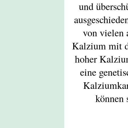
und übersch
ausgeschieden
von vielen 
Kalzium mit d
hoher Kalziu
eine geneti
Kalziumkar
können s