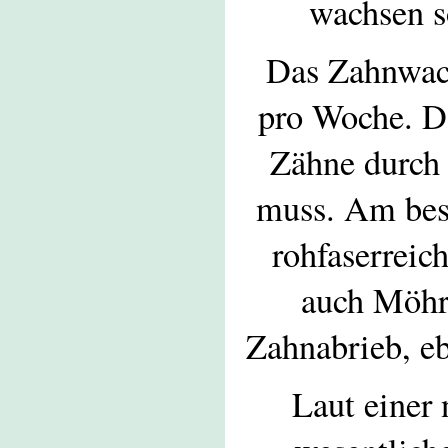
wachsen s
Das Zahnwac
pro Woche. Da
Zähne durch 
muss. Am best
rohfaserreic
auch Möhre
Zahnabrieb, e
Laut einer 