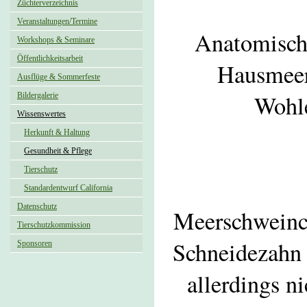
Züchterverzeichnis
Veranstaltungen/Termine
Anatomisch 
Workshops & Seminare
Öffentlichkeitsarbeit
Hausmeers
Ausflüge & Sommerfeste
Wohle
Bildergalerie
Wissenswertes
Herkunft & Haltung
Gesundheit & Pflege
Tierschutz
Standardentwurf California
Datenschutz
Meerschweinch
Tierschutzkommission
Schneidezahn 
Sponsoren
allerdings n