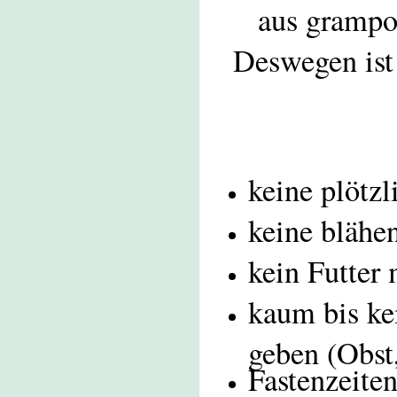
aus grampos
Deswegen ist 
keine plötzl
keine blähe
kein Futter
kaum bis kei
geben (Obst,
Fastenzeite