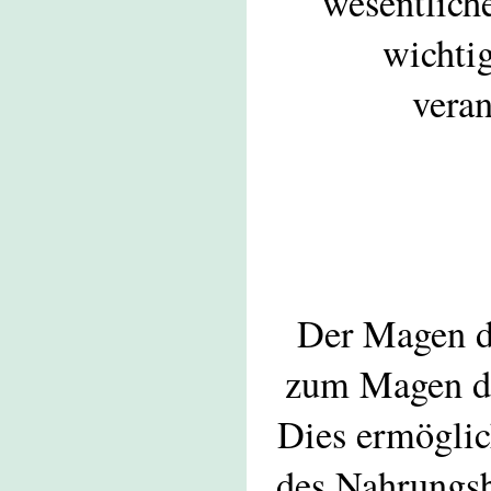
wesentlich
wichti
veran
Der Magen d
zum Magen de
Dies ermöglic
des Nahrungsb